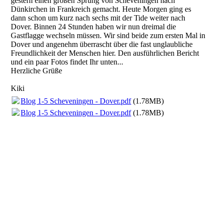
gestern einen großen Sprung von Scheveningen nach
Dünkirchen in Frankreich gemacht. Heute Morgen ging es
dann schon um kurz nach sechs mit der Tide weiter nach
Dover. Binnen 24 Stunden haben wir nun dreimal die
Gastflagge wechseln müssen. Wir sind beide zum ersten Mal in
Dover und angenehm überrascht über die fast unglaubliche
Freundlichkeit der Menschen hier. Den ausführlichen Bericht
und ein paar Fotos findet Ihr unten...
Herzliche Grüße
Kiki
Blog 1-5 Scheveningen - Dover.pdf
(1.78MB)
Blog 1-5 Scheveningen - Dover.pdf
(1.78MB)
5-Auslaufen Scheveningen1
5-Auslaufen Scheveningen2
5-Oostende Skyline
6-Regenbogen am Morgen mit Überholer
6-Regenbogen am Morgen