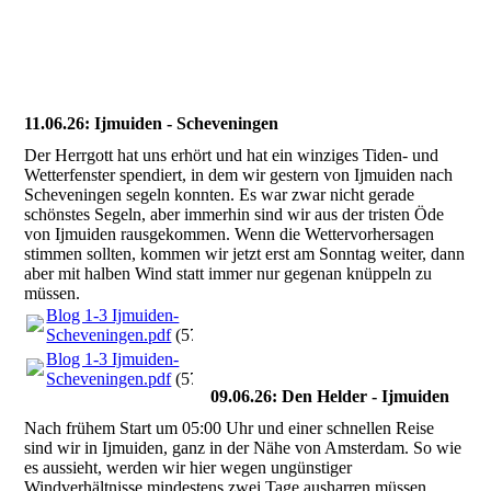
Den Haag Lunch
Wintergarten NYALA
11.06.26: Ijmuiden - Scheveningen
Der Herrgott hat uns erhört und hat ein winziges Tiden- und
Wetterfenster spendiert, in dem wir gestern von Ijmuiden nach
Scheveningen segeln konnten. Es war zwar nicht gerade
schönstes Segeln, aber immerhin sind wir aus der tristen Öde
von Ijmuiden rausgekommen. Wenn die Wettervorhersagen
stimmen sollten, kommen wir jetzt erst am Sonntag weiter, dann
aber mit halben Wind statt immer nur gegenan knüppeln zu
müssen.
Blog 1-3 Ijmuiden-
Scheveningen.pdf
(571.45KB)
Blog 1-3 Ijmuiden-
Scheveningen.pdf
(571.45KB)
09.06.26: Den Helder - Ijmuiden
Nach frühem Start um 05:00 Uhr und einer schnellen Reise
sind wir in Ijmuiden, ganz in der Nähe von Amsterdam. So wie
es aussieht, werden wir hier wegen ungünstiger
Windverhältnisse mindestens zwei Tage ausharren müssen.