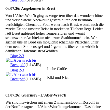
Brest.pdf
(579.0KB)
06.07.26: Angekomen in Brest
Von L'Aber-Wrac'h ging es vorgestern über das wunderschöne
und verschlafene Aber-Idult gestern durch den berühmt-
berüchtigten Chenal du Four weiter nach Brest, womit auch die
zweite Etappe unserer Reise in trockenen Tüchern liegt. Leider
lädt Brest aufgrund hoher Temperaturen und wenig
sehenswerter Architektur nicht zum Stadtbummeln ein. Wir
suchen uns an Bord ein möglichst schattiges Plätzchen unter
dem neuen Sonnensegel und ärgern uns über einen wirklich
dämlichen Hafenmeister-Gehilfen...
Blog 2-3
L'Aberwrach bis
Brest.pdf
(1.14MB)
Liebe Grüße
Blog 2-3
L'Aberwrach bis
Kiki und Nici
Brest.pdf
(1.14MB)
03.07.26: Guernsey - L'Aber-Wrac'h
Wir sind inzwischen mit einem Zwischenstopp in Roscoff in
der Nordbretagne in L'Aber-Wrac'h angekommen. Das kleine