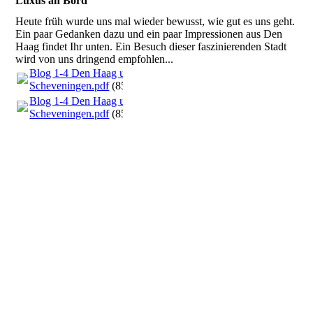
Luxus an Bord
Heute früh wurde uns mal wieder bewusst, wie gut es uns geht.
Ein paar Gedanken dazu und ein paar Impressionen aus Den
Haag findet Ihr unten. Ein Besuch dieser faszinierenden Stadt
wird von uns dringend empfohlen...
Blog 1-4 Den Haag und
Scheveningen.pdf
(855.74KB)
Blog 1-4 Den Haag und
Scheveningen.pdf
(855.74KB)
Den Haag City 1
Den Haag City 2
Den Haag City 3
Den Haag City 4
Den Haag City 5
Den Haag City 6
Den Haag City7