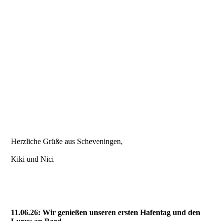
130626 Kiter Scheveningen
130626 Leuchtturm Scheveningen
130626 Skulptur Scheveningen1
130626 Skulptur Scheveningen2
130626 Skulptur Scheveningen3
130626 Skulptur Scheveningen4
Herzliche Grüße aus Scheveningen,
Kiki und Nici
11.06.26: Wir genießen unseren ersten Hafentag und den