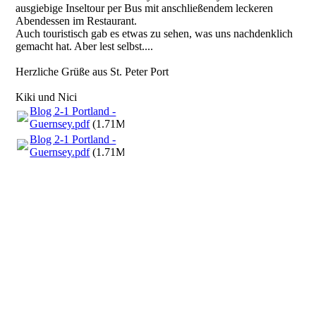
ausgiebige Inseltour per Bus mit anschließendem leckeren
Abendessen im Restaurant.
Auch touristisch gab es etwas zu sehen, was uns nachdenklich
gemacht hat. Aber lest selbst....
Herzliche Grüße aus St. Peter Port
Kiki und Nici
Blog 2-1 Portland -
Guernsey.pdf
(1.71MB)
Blog 2-1 Portland -
Guernsey.pdf
(1.71MB)
2 .1 Mooring Alderney1
2 .1 Mooring Alderney2
2 .1 Mooring Alderney3
2-2 Guernsey St. Peter Port
2-2 Guernsey St. Peter Por1
2-2 Guernsey St. Peter Port3