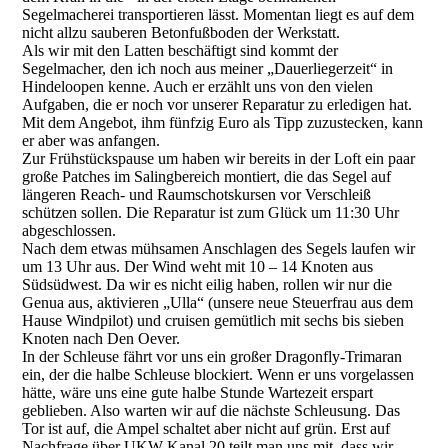
Segelmacherei transportieren lässt. Momentan liegt es auf dem
nicht allzu sauberen Betonfußboden der Werkstatt.
Als wir mit den Latten beschäftigt sind kommt der
Segelmacher, den ich noch aus meiner „Dauerliegerzeit“ in
Hindeloopen kenne. Auch er erzählt uns von den vielen
Aufgaben, die er noch vor unserer Reparatur zu erledigen hat.
Mit dem Angebot, ihm fünfzig Euro als Tipp zuzustecken, kann
er aber was anfangen.
Zur Frühstückspause um haben wir bereits in der Loft ein paar
große Patches im Salingbereich montiert, die das Segel auf
längeren Reach- und Raumschotskursen vor Verschleiß
schützen sollen. Die Reparatur ist zum Glück um 11:30 Uhr
abgeschlossen.
Nach dem etwas mühsamen Anschlagen des Segels laufen wir
um 13 Uhr aus. Der Wind weht mit 10 – 14 Knoten aus
Südsüdwest. Da wir es nicht eilig haben, rollen wir nur die
Genua aus, aktivieren „Ulla“ (unsere neue Steuerfrau aus dem
Hause Windpilot) und cruisen gemütlich mit sechs bis sieben
Knoten nach Den Oever.
In der Schleuse fährt vor uns ein großer Dragonfly-Trimaran
ein, der die halbe Schleuse blockiert. Wenn er uns vorgelassen
hätte, wäre uns eine gute halbe Stunde Wartezeit erspart
geblieben. Also warten wir auf die nächste Schleusung. Das
Tor ist auf, die Ampel schaltet aber nicht auf grün. Erst auf
Nachfrage über UKW-Kanal 20 teilt man uns mit, dass wir