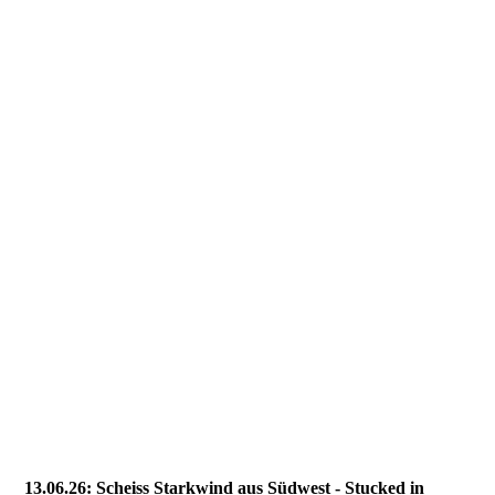
6-Fleischverwertung zum Frühstück
6-Nici's Shortbread-Produktion
6-Nici's Shortbreads1
6-Wenn wir fahren gegen Engeland
6-White Cliffs of Dover
6-Ansteuerung Dover Hafen2
6-Ansteuerung Dover Hafen
6-Dover Clock Tower
6-Waterfront Dover
6-Waterfront Dover2
13.06.26: Scheiss Starkwind aus Südwest - Stucked in