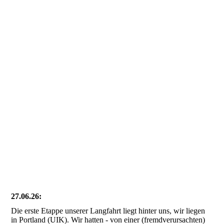
2-2 Guernsey St. Sampson_1
2-2 St. Peter Downtown1
2-2 St. Peter Downtown2
2-2 St. Peter Downtown3
2-2 St. Peter Downtown4
2-2 St. Peter Downtown5
2-2 St. Peter Downtown6
2-2 Guernsey Drempel Victoria Marina
2-2 Guernsey Inselrunde1
27.06.26:
Die erste Etappe unserer Langfahrt liegt hinter uns, wir liegen
in Portland (UIK). Wir hatten - von einer (fremdverursachten)