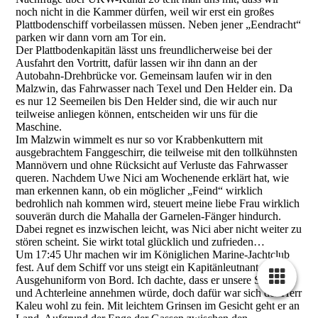
noch nicht in die Kammer dürfen, weil wir erst ein großes
Plattbodenschiff vorbeilassen müssen. Neben jener „Eendracht“
parken wir dann vorn am Tor ein.
Der Plattbodenkapitän lässt uns freundlicherweise bei der
Ausfahrt den Vortritt, dafür lassen wir ihn dann an der
Autobahn-Drehbrücke vor. Gemeinsam laufen wir in den
Malzwin, das Fahrwasser nach Texel und Den Helder ein. Da
es nur 12 Seemeilen bis Den Helder sind, die wir auch nur
teilweise anliegen können, entscheiden wir uns für die
Maschine.
Im Malzwin wimmelt es nur so vor Krabbenkuttern mit
ausgebrachtem Fanggeschirr, die teilweise mit den tollkühnsten
Mannövern und ohne Rücksicht auf Verluste das Fahrwasser
queren. Nachdem Uwe Nici am Wochenende erklärt hat, wie
man erkennen kann, ob ein möglicher „Feind“ wirklich
bedrohlich nah kommen wird, steuert meine liebe Frau wirklich
souverän durch die Mahalla der Garnelen-Fänger hindurch.
Dabei regnet es inzwischen leicht, was Nici aber nicht weiter zu
stören scheint. Sie wirkt total glücklich und zufrieden…
Um 17:45 Uhr machen wir im Königlichen Marine-Jachtclub
fest. Auf dem Schiff vor uns steigt ein Kapitänleutnant in
Ausgehuniform von Bord. Ich dachte, dass er unsere Spring
und Achterleine annehmen würde, doch dafür war sich der Herr
Kaleu wohl zu fein. Mit leichtem Grinsen im Gesicht geht er an