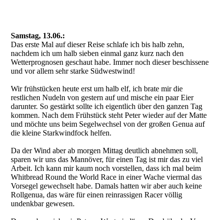
120626 Strand Scheveningen
Samstag, 13.06.:
Das erste Mal auf dieser Reise schlafe ich bis halb zehn,
nachdem ich um halb sieben einmal ganz kurz nach den
Wetterprognosen geschaut habe. Immer noch dieser beschissene
und vor allem sehr starke Südwestwind!
Wir frühstücken heute erst um halb elf, ich brate mir die
restlichen Nudeln von gestern auf und mische ein paar Eier
darunter. So gestärkt sollte ich eigentlich über den ganzen Tag
kommen. Nach dem Frühstück steht Peter wieder auf der Matte
und möchte uns beim Segelwechsel von der großen Genua auf
die kleine Starkwindfock helfen.
Da der Wind aber ab morgen Mittag deutlich abnehmen soll,
sparen wir uns das Mannöver, für einen Tag ist mir das zu viel
Arbeit. Ich kann mir kaum noch vorstellen, dass ich mal beim
Whitbread Round the World Race in einer Wache viermal das
Vorsegel gewechselt habe. Damals hatten wir aber auch keine
Rollgenua, das wäre für einen reinrassigen Racer völlig
undenkbar gewesen.