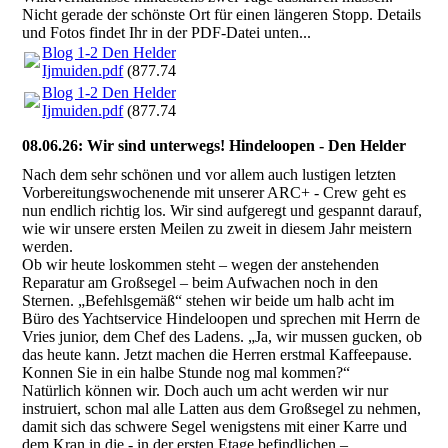
Nicht gerade der schönste Ort für einen längeren Stopp. Details
und Fotos findet Ihr in der PDF-Datei unten...
Blog 1-2 Den Helder-
Ijmuiden.pdf
(877.74KB)
Blog 1-2 Den Helder-
Ijmuiden.pdf
(877.74KB)
08.06.26: Wir sind unterwegs! Hindeloopen - Den Helder
Nach dem sehr schönen und vor allem auch lustigen letzten
Vorbereitungswochenende mit unserer ARC+ - Crew geht es
nun endlich richtig los. Wir sind aufgeregt und gespannt darauf,
wie wir unsere ersten Meilen zu zweit in diesem Jahr meistern
werden.
Ob wir heute loskommen steht – wegen der anstehenden
Reparatur am Großsegel – beim Aufwachen noch in den
Sternen. „Befehlsgemäß“ stehen wir beide um halb acht im
Büro des Yachtservice Hindeloopen und sprechen mit Herrn de
Vries junior, dem Chef des Ladens. „Ja, wir mussen gucken, ob
das heute kann. Jetzt machen die Herren erstmal Kaffeepause.
Konnen Sie in ein halbe Stunde nog mal kommen?“
Natürlich können wir. Doch auch um acht werden wir nur
instruiert, schon mal alle Latten aus dem Großsegel zu nehmen,
damit sich das schwere Segel wenigstens mit einer Karre und
dem Kran in die - in der ersten Etage befindlichen –