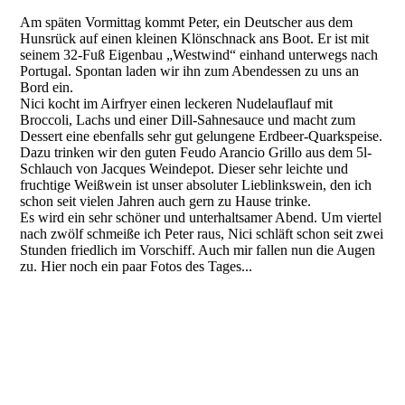
Am späten Vormittag kommt Peter, ein Deutscher aus dem
Hunsrück auf einen kleinen Klönschnack ans Boot. Er ist mit
seinem 32-Fuß Eigenbau „Westwind“ einhand unterwegs nach
Portugal. Spontan laden wir ihn zum Abendessen zu uns an
Bord ein.
Nici kocht im Airfryer einen leckeren Nudelauflauf mit
Broccoli, Lachs und einer Dill-Sahnesauce und macht zum
Dessert eine ebenfalls sehr gut gelungene Erdbeer-Quarkspeise.
Dazu trinken wir den guten Feudo Arancio Grillo aus dem 5l-
Schlauch von Jacques Weindepot. Dieser sehr leichte und
fruchtige Weißwein ist unser absoluter Lieblinkswein, den ich
schon seit vielen Jahren auch gern zu Hause trinke.
Es wird ein sehr schöner und unterhaltsamer Abend. Um viertel
nach zwölf schmeiße ich Peter raus, Nici schläft schon seit zwei
Stunden friedlich im Vorschiff. Auch mir fallen nun die Augen
zu. Hier noch ein paar Fotos des Tages...
120626 Kulturhaus Scheveningen von hinten
120626 Kulturhaus Scheveningen von vorn
120626 Nudelauflauf mit Lachs-Broccoli