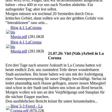
dem WAL-PAL Pinger, den wir sicherheitshalber ausgebracht
haben - etwa 400 m vor uns nach Norden abdrehte. Ein
aufregender Tag; aber lest selbst.
Morgen müssen wir nochmal 20 Seemeilen durch Orca-
kritisches Gebiet, dann sollten wir aus der größten Gefahr von
"Interaktionen" raus sein...
Blog 4-1 LaCoruna
bis
Muxia.pdf
(281.0KB)
Blog 4-1 LaCoruna
bis
Muxia.pdf
(281.0KB)
21.07.26: Viel (Näh-)Arbeit in La
Coruna
Erst drei Tage nach unserer Ankunft in La Coruna hatten wir
heute endlich Zeit, uns zumindest Teile dieser wunderbaren
Stadt anzusehen. Bis heute haben wir uns mit der Anfertigung
einer Sonnenpersenning für unser Dinghy beschäftigt. Stefan ist
leider planmäßig nach Hause geflogen, unsere neuen Mitseglerf
sind schon in der Stadt und haben uns schon an Bord besucht.
Morgen wollen wir uns an den Verpflefgungs und Stauplan für
die nächste Etappe machen.
Den ausführlichen Bericht könnt Ihr unten herunterladen...
Blog 3-3 Ferrol - La
Coruna.pdf
(870.22KB)