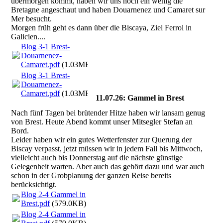
übermorgen kommt, haben wir uns noch ein wenig die
Bretagne angeschaut und haben Douarnenez und Camaret sur
Mer besucht.
Morgen früh geht es dann über die Biscaya, Ziel Ferrol in
Galicien....
Blog 3-1 Brest-
Douarnenez-
Camaret.pdf
(1.03MB)
Blog 3-1 Brest-
Douarnenez-
Camaret.pdf
(1.03MB)
11.07.26: Gammel in Brest
Nach fünf Tagen bei brütender Hitze haben wir lansam genug
von Brest. Heute Abend kommt unser Mitsegler Stefan an
Bord.
Leider haben wir ein gutes Wetterfenster zur Querung der
Biscay verpasst, jetzt müssen wir in jedem Fall bis Mittwoch,
vielleicht auch bis Donnerstag auf die nächste günstige
Gelegenheit warten. Aber auch das gehört dazu und war auch
schon in der Grobplanung der ganzen Reise bereits
berücksichtigt.
Blog 2-4 Gammel in
Brest.pdf
(579.0KB)
Blog 2-4 Gammel in