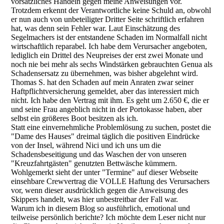
vorsätzliches Handeln gegen meine Anweisungen vor.
Trotzdem erkennt der Verantwortliche keine Schuld an, obwohl
er nun auch von unbeteiligter Dritter Seite schriftlich erfahren
hat, was denn sein Fehler war. Laut Einschätzung des
Segelmachers ist der entstandene Schaden im Normalfall nicht
wirtschaftlich reparabel. Ich habe dem Verursacher angeboten,
lediglich ein Drittel des Neupreises der erst zwei Monate und
noch nie bei mehr als sechs Windstärken gebrauchten Genua als
Schadensersatz zu übernehmen, was bisher abgelehnt wird.
Thomas S. hat den Schaden auf mein Anraten zwar seiner
Haftpflichtversicherung gemeldet, aber das interessiert mich
nicht. Ich habe den Vertrag mit ihm. Es geht um 2.650 €, die er
und seine Frau angeblich nicht in der Portokasse haben, aber
selbst ein größeres Boot besitzen als ich.
Statt eine einvernehmliche Problemlösung zu suchen, postet die
"Dame des Hauses" dreimal täglich die positiven Eindrücke
von der Insel, während Nici und ich uns um die
Schadensbeseitigung und das Waschen der von unseren
"Kreuzfahrtgästen" genutzten Bettwäsche kümmern.
Wohlgemerkt sieht der unter "Termine" auf dieser Webseite
einsehbare Crewvertrag die VOLLE Haftung des Verursachers
vor, wenn dieser ausdrücklich gegen die Anweisung des
Skippers handelt, was hier unbestreitbar der Fall war.
Warum ich in diesem Blog so ausführlich, emotional und
teilweise persönlich berichte? Ich möchte dem Leser nicht nur