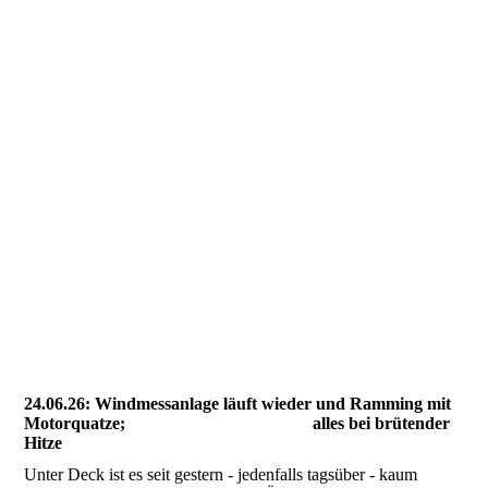
12-Portland Marina
12-Portland Marina2
12- Portland Sonnensegelbau
12-Sonnensegel fertig1
12-Thomas Lemmen
24.06.26: Windmessanlage läuft wieder und Ramming mit
Motorquatze; alles bei brütender
Hitze
Unter Deck ist es seit gestern - jedenfalls tagsüber - kaum