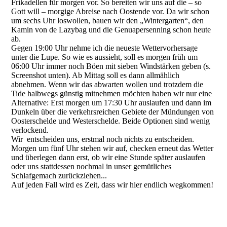
Frikadellen für morgen vor. So bereiten wir uns auf die – so
Gott will – morgige Abreise nach Oostende vor. Da wir schon
um sechs Uhr loswollen, bauen wir den „Wintergarten“, den
Kamin von de Lazybag und die Genuapersenning schon heute
ab.
Gegen 19:00 Uhr nehme ich die neueste Wettervorhersage
unter die Lupe. So wie es aussieht, soll es morgen früh um
06:00 Uhr immer noch Böen mit sieben Windstärken geben (s.
Screenshot unten). Ab Mittag soll es dann allmählich
abnehmen. Wenn wir das abwarten wollen und trotzdem die
Tide halbwegs günstig mitnehmen möchten haben wir nur eine
Alternative: Erst morgen um 17:30 Uhr auslaufen und dann im
Dunkeln über die verkehrsreichen Gebiete der Mündungen von
Oosterschelde und Westerschelde. Beide Optionen sind wenig
verlockend.
Wir entscheiden uns, erstmal noch nichts zu entscheiden.
Morgen um fünf Uhr stehen wir auf, checken erneut das Wetter
und überlegen dann erst, ob wir eine Stunde später auslaufen
oder uns stattdessen nochmal in unser gemütliches
Schlafgemach zurückziehen...
Auf jeden Fall wird es Zeit, dass wir hier endlich wegkommen!
Windvorhersage So140626 0600
130625 Kiter auf dem Weg zum Strand