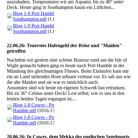
auszuhalten. Temperaturen wir am Äquator, bis zu 40° unter
Deck. Heute ging in Southampton kaum ein Lüftchen...
Blog 1-9 Port Hamble -
Southampton.pdf
(1.86MB)
Blog 1-9 Port Hamble -
Southampton.pdf
(1.86MB)
22.06.26: Teuerstes Hafengeld der Reise und "Maiden"
getroffen
Nachdem wir gestern eine schöne Bustour rund um die Isle of
Wight gemacht haben ging es heute nach Port Hamble in der
Mündung des gleichnamigen Flusses. Beim Einlaufen kam mir
ein an Land stehendes Boot seltsam vertraut vor. Es sah aus wie
die alte Maiden und sie war es tatsächlich auch.
Ansonsten sind wir heute im eigenen Schweiß fast ertrunken.
Bis zu 36° Celsius unter Deck! Lest selbst, wie es uns in den
letzten beiden Tagen ergangen ist....
Blog 1-8 Cowes - Port
Hamble.pdf
(1016.13KB)
Blog 1-8 Cowes - Port
Hamble.pdf
(1016.13KB)
20.06.26: In Cowes, dem Mekka des englischen Segelsports