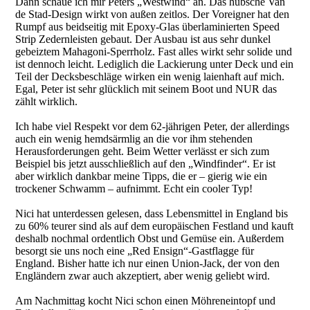
Dann schaue ich mir Peters „Westwind“ an. Das hübsche Van
de Stad-Design wirkt von außen zeitlos. Der Voreigner hat den
Rumpf aus beidseitig mit Epoxy-Glas überlaminierten Speed
Strip Zedernleisten gebaut. Der Ausbau ist aus sehr dunkel
gebeiztem Mahagoni-Sperrholz. Fast alles wirkt sehr solide und
ist dennoch leicht. Lediglich die Lackierung unter Deck und ein
Teil der Decksbeschläge wirken ein wenig laienhaft auf mich.
Egal, Peter ist sehr glücklich mit seinem Boot und NUR das
zählt wirklich.
Ich habe viel Respekt vor dem 62-jährigen Peter, der allerdings
auch ein wenig hemdsärmlig an die vor ihm stehenden
Herausforderungen geht. Beim Wetter verlässt er sich zum
Beispiel bis jetzt ausschließlich auf den „Windfinder“. Er ist
aber wirklich dankbar meine Tipps, die er – gierig wie ein
trockener Schwamm – aufnimmt. Echt ein cooler Typ!
Nici hat unterdessen gelesen, dass Lebensmittel in England bis
zu 60% teurer sind als auf dem europäischen Festland und kauft
deshalb nochmal ordentlich Obst und Gemüse ein. Außerdem
besorgt sie uns noch eine „Red Ensign“-Gastflagge für
England. Bisher hatte ich nur einen Union-Jack, der von den
Engländern zwar auch akzeptiert, aber wenig geliebt wird.
Am Nachmittag kocht Nici schon einen Möhreneintopf und