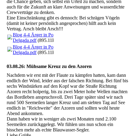
die Chance geben, sich selbst ein Urteil zu machen, sondern
auch für die Zukunft an klare Anweisungen und wasserdichte
Crewverträge zu denken.
Eine Einschränkung gibt es dennoch: Bei schrägen Vögeln
(damit ist keiner persönlich angesprochen) hilft auch kein
Vertrag. Arsch bleibt Arsch!!!
Blog 4-4 Ärger in Ponta
Delgada.pdf
(895.11KB)
Blog 4-4 Ärger in Ponta
Delgada.pdf
(895.11KB)
03.08.26: Mühsame Kreuz zu den Azoren
Nachdem wir erst mit der Flaute zu kämpfen hatten, kam dann
endlich der Wind, leider aus der falschen Richtung. Bei fünf bis
sechs Windstärken auf den Kopf war die Straße Richtung
Azoren recht holperig, bis zu zwei Meter hohe Wellen machten
das Bordleben anspruchsvoll. Drei Tage später sind wir nach
rund 500 Seemeilen langer Kreuz und am siebten Tag auf See
endlich in "Reichweite" der Azoren und sollten wohl heute
Abend ankommen.
Dann haben wir in weniger als zwei Monaten rund 2.100
Seemeilen zurückggelegt. Wir fühlen uns nun schon ein
bisschen mehr als echte Blauwasser-Segler.
Liebe Grüße