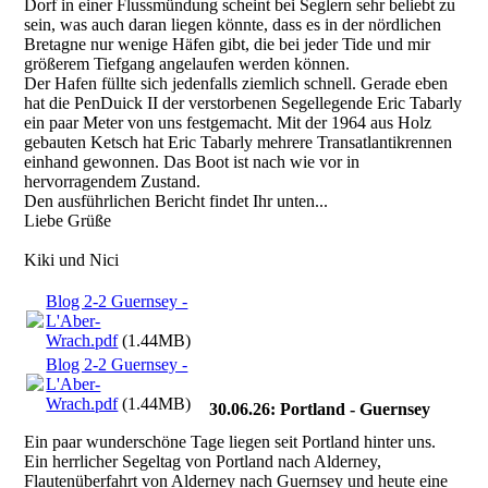
Dorf in einer Flussmündung scheint bei Seglern sehr beliebt zu
sein, was auch daran liegen könnte, dass es in der nördlichen
Bretagne nur wenige Häfen gibt, die bei jeder Tide und mir
größerem Tiefgang angelaufen werden können.
Der Hafen füllte sich jedenfalls ziemlich schnell. Gerade eben
hat die PenDuick II der verstorbenen Segellegende Eric Tabarly
ein paar Meter von uns festgemacht. Mit der 1964 aus Holz
gebauten Ketsch hat Eric Tabarly mehrere Transatlantikrennen
einhand gewonnen. Das Boot ist nach wie vor in
hervorragendem Zustand.
Den ausführlichen Bericht findet Ihr unten...
Liebe Grüße
Kiki und Nici
Blog 2-2 Guernsey -
L'Aber-
Wrach.pdf
(1.44MB)
Blog 2-2 Guernsey -
L'Aber-
Wrach.pdf
(1.44MB)
30.06.26: Portland - Guernsey
Ein paar wunderschöne Tage liegen seit Portland hinter uns.
Ein herrlicher Segeltag von Portland nach Alderney,
Flautenüberfahrt von Alderney nach Guernsey und heute eine