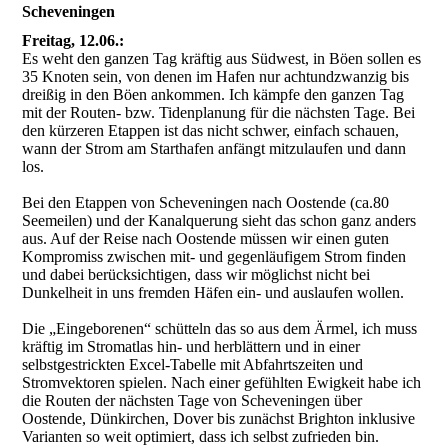
Scheveningen
Freitag, 12.06.:
Es weht den ganzen Tag kräftig aus Südwest, in Böen sollen es
35 Knoten sein, von denen im Hafen nur achtundzwanzig bis
dreißig in den Böen ankommen. Ich kämpfe den ganzen Tag
mit der Routen- bzw. Tidenplanung für die nächsten Tage. Bei
den kürzeren Etappen ist das nicht schwer, einfach schauen,
wann der Strom am Starthafen anfängt mitzulaufen und dann
los.
Bei den Etappen von Scheveningen nach Oostende (ca.80
Seemeilen) und der Kanalquerung sieht das schon ganz anders
aus. Auf der Reise nach Oostende müssen wir einen guten
Kompromiss zwischen mit- und gegenläufigem Strom finden
und dabei berücksichtigen, dass wir möglichst nicht bei
Dunkelheit in uns fremden Häfen ein- und auslaufen wollen.
Die „Eingeborenen“ schütteln das so aus dem Ärmel, ich muss
kräftig im Stromatlas hin- und herblättern und in einer
selbstgestrickten Excel-Tabelle mit Abfahrtszeiten und
Stromvektoren spielen. Nach einer gefühlten Ewigkeit habe ich
die Routen der nächsten Tage von Scheveningen über
Oostende, Dünkirchen, Dover bis zunächst Brighton inklusive
Varianten so weit optimiert, dass ich selbst zufrieden bin.